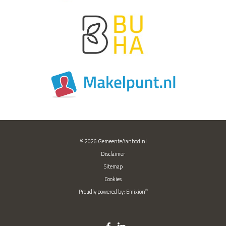
© 2026
GemeenteAanbod.nl
Disclaimer
Sitemap
Cookies
®
Proudly powered by:
Emixion